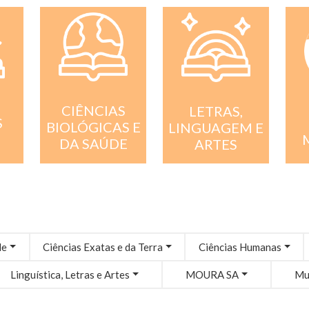
CIÊNCIAS
LETRAS,
S
BIOLÓGICAS E
LINGUAGEM E
DA SAÚDE
ARTES
de
Ciências Exatas e da Terra
Ciências Humanas
Linguística, Letras e Artes
MOURA SA
Mul