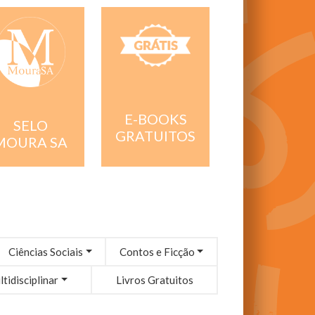
E-BOOKS
SELO
GRATUITOS
MOURA SA
Ciências Sociais
Contos e Ficção
tidisciplinar
Livros Gratuitos