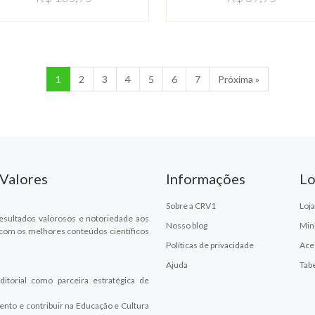
1
2
3
4
5
6
7
Próxima »
 Valores
Informações
Lo
Sobre a CRV1
Loja
esultados valorosos e notoriedade aos
Nosso blog
Min
 com os melhores conteúdos científicos
Políticas de privacidade
Ace
Ajuda
Tab
ditorial como parceira estratégica de
ento e contribuir na Educação e Cultura