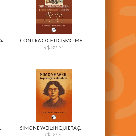
CIÊNCIAS HUMANAS, FILOSOFIA…
CONTRA O CETICISMO METÓDICO…
R$ 39,61
A ÉTICA DA RESPONSABILIDADE…
SIMONE WEIL:INQUIETAÇÕES…
R$ 39,61